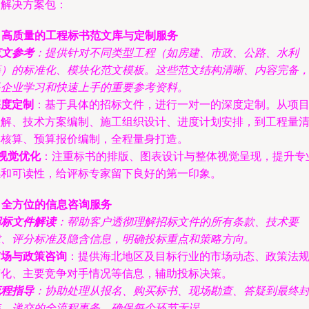
的解决方案包：
. 高质量的工程标书范文库与定制服务
范文参考
：提供针对不同类型工程（如房建、市政、公路、水利
等）的标准化、模块化范文模板。这些范文结构清晰、内容完备
是企业学习和快速上手的重要参考资料。
深度定制
：基于具体的招标文件，进行一对一的深度定制。从项
理解、技术方案编制、施工组织设计、进度计划安排，到工程量
单核算、预算报价编制，全程量身打造。
视觉优化
：注重标书的排版、图表设计与整体视觉呈现，提升专
感和可读性，给评标专家留下良好的第一印象。
. 全方位的信息咨询服务
招标文件解读
：帮助客户透彻理解招标文件的所有条款、技术要
求、评分标准及隐含信息，明确投标重点和策略方向。
市场与政策咨询
：提供海北地区及目标行业的市场动态、政策法
变化、主要竞争对手情况等信息，辅助投标决策。
流程指导
：协助处理从报名、购买标书、现场勘查、答疑到最终
装、递交的全流程事务，确保每个环节无误。